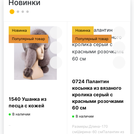
Новинки
Новинка
Новинка
Популярный товар
Популярный товар
0724 Палантин
косынка из вязаного
кролика серый с
1540 Ушанка из
красными розочками
песца с кожей
60 см
В наличии
В наличии
..
Размеры:Длина-170
смШирина-60 смПалантин из