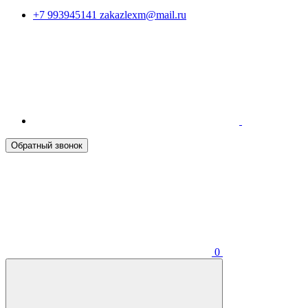
+7 993945141
zakazlexm@mail.ru
Обратный звонок
0