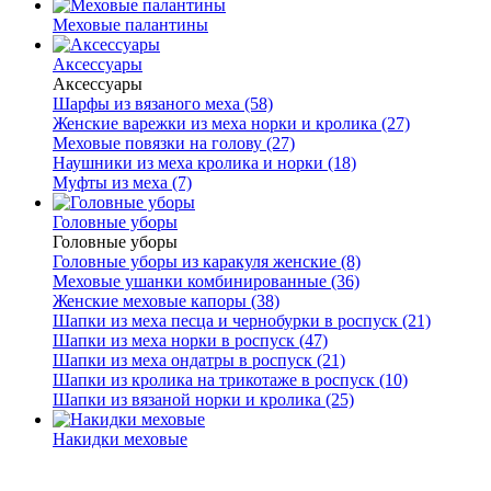
Меховые палантины
Аксессуары
Аксессуары
Шарфы из вязаного меха (58)
Женские варежки из меха норки и кролика (27)
Меховые повязки на голову (27)
Наушники из меха кролика и норки (18)
Муфты из меха (7)
Головные уборы
Головные уборы
Головные уборы из каракуля женские (8)
Меховые ушанки комбинированные (36)
Женские меховые капоры (38)
Шапки из меха песца и чернобурки в роспуск (21)
Шапки из меха норки в роспуск (47)
Шапки из меха ондатры в роспуск (21)
Шапки из кролика на трикотаже в роспуск (10)
Шапки из вязаной норки и кролика (25)
Накидки меховые