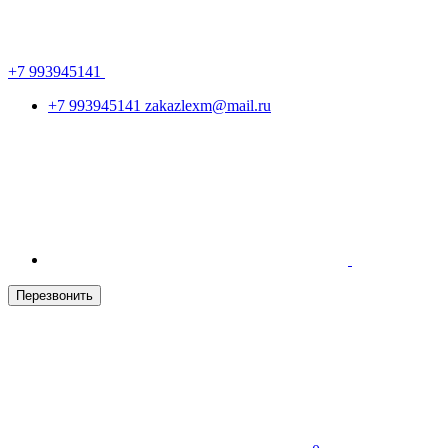
+7 993945141
+7 993945141
zakazlexm@mail.ru
Перезвонить