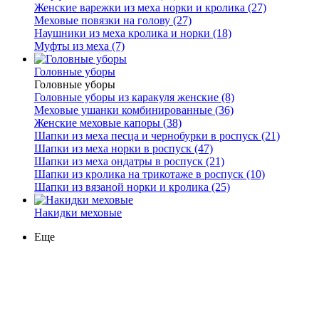
Женские варежки из меха норки и кролика (27)
Меховые повязки на голову (27)
Наушники из меха кролика и норки (18)
Муфты из меха (7)
Головные уборы
Головные уборы
Головные уборы из каракуля женские (8)
Меховые ушанки комбинированные (36)
Женские меховые капоры (38)
Шапки из меха песца и чернобурки в роспуск (21)
Шапки из меха норки в роспуск (47)
Шапки из меха ондатры в роспуск (21)
Шапки из кролика на трикотаже в роспуск (10)
Шапки из вязаной норки и кролика (25)
Накидки меховые
Еще