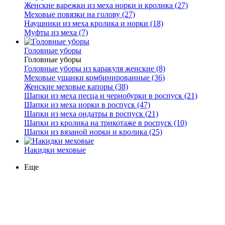
Женские варежки из меха норки и кролика (27)
Меховые повязки на голову (27)
Наушники из меха кролика и норки (18)
Муфты из меха (7)
Головные уборы
Головные уборы
Головные уборы из каракуля женские (8)
Меховые ушанки комбинированные (36)
Женские меховые капоры (38)
Шапки из меха песца и чернобурки в роспуск (21)
Шапки из меха норки в роспуск (47)
Шапки из меха ондатры в роспуск (21)
Шапки из кролика на трикотаже в роспуск (10)
Шапки из вязаной норки и кролика (25)
Накидки меховые
Еще