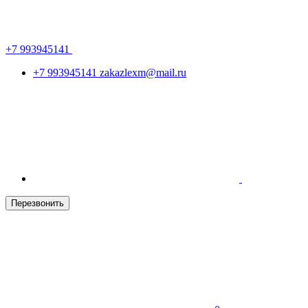
+7 993945141
+7 993945141
zakazlexm@mail.ru
Перезвонить