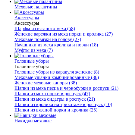
Меховые палантины
Аксессуары
Аксессуары
Шарфы из вязаного меха (58)
Женские варежки из меха норки и кролика (27)
Меховые повязки на голову (27)
Наушники из меха кролика и норки (18)
Муфты из меха (7)
Головные уборы
Головные уборы
Головные уборы из каракуля женские (8)
Меховые ушанки комбинированные (36)
Женские меховые капоры (38)
Шапки из меха песца и чернобурки в роспуск (21)
Шапки из меха норки в роспуск (47)
Шапки из меха ондатры в роспуск (21)
Шапки из кролика на трикотаже в роспуск (10)
Шапки из вязаной норки и кролика (25)
Накидки меховые