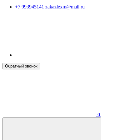
+7 993945141
zakazlexm@mail.ru
Обратный звонок
0