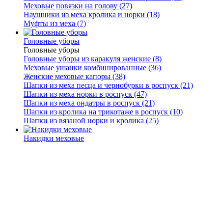
Меховые повязки на голову (27)
Наушники из меха кролика и норки (18)
Муфты из меха (7)
Головные уборы
Головные уборы
Головные уборы из каракуля женские (8)
Меховые ушанки комбинированные (36)
Женские меховые капоры (38)
Шапки из меха песца и чернобурки в роспуск (21)
Шапки из меха норки в роспуск (47)
Шапки из меха ондатры в роспуск (21)
Шапки из кролика на трикотаже в роспуск (10)
Шапки из вязаной норки и кролика (25)
Накидки меховые