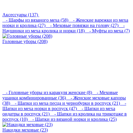
Аксессуары (137)
- Шарфы из вязаного меха (58)
- Женские варежки из меха
норки и кролика (27)
- Меховые повязки на голову (27)
-
Наушники из меха кролика и норки (18)
- Муфты из меха (7)
Головные уборы (208)
- Головные уборы из каракуля женские (8)
- Меховые
ушанки комбинированные (36)
- Женские меховые капоры
(38)
- Шапки из меха песца и чернобурки в роспуск (21)
-
Шапки из меха норки в роспуск (47)
- Шапки из меха
ондатры в роспуск (21)
- Шапки из кролика на трикотаже в
роспуск (10)
- Шапки из вязаной норки и кролика (25)
Накидки меховые (23)