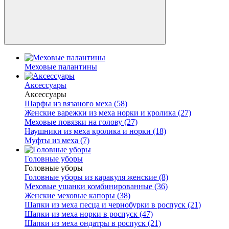
Меховые палантины
Аксессуары
Аксессуары
Шарфы из вязаного меха (58)
Женские варежки из меха норки и кролика (27)
Меховые повязки на голову (27)
Наушники из меха кролика и норки (18)
Муфты из меха (7)
Головные уборы
Головные уборы
Головные уборы из каракуля женские (8)
Меховые ушанки комбинированные (36)
Женские меховые капоры (38)
Шапки из меха песца и чернобурки в роспуск (21)
Шапки из меха норки в роспуск (47)
Шапки из меха ондатры в роспуск (21)